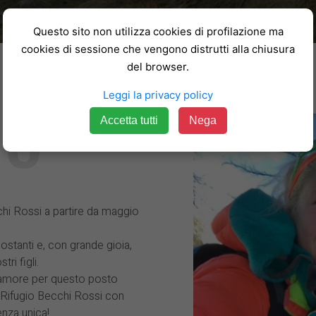
Questo sito non utilizza cookies di profilazione ma
cookies di sessione che vengono distrutti alla chiusura
del browser.
IO
Leggi la privacy policy
Accetta tutti
Nega
chi Rossi a partire da maggio
stanti e, con grande gioia,
i figli.
l'amore per questo posto
l Rifugio Becchi Rossi con
enza unica!