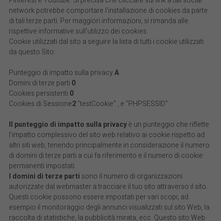
Pinterest e Youtube. Si precisa che cliccare sui link a tali social
network potrebbe comportare l'installazione di cookies da parte
di tali terze parti. Per maggiori informazioni, si rimanda alle
rispettive informative sull'utilizzo dei cookies.
Cookie utilizzati dal sito a seguire la lista di tutti i cookie utilizzati
da questo Sito:
Punteggio di impatto sulla privacy
A
Domini di terze parti
0
Cookies persistenti
0
Cookies di Sessione
2
"testCookie" , e "PHPSESSID"
Il punteggio di impatto sulla privacy
è un punteggio che riflette
l'impatto complessivo del sito web relativo ai cookie rispetto ad
altri siti web, tenendo principalmente in considerazione il numero
di domini di terze parti a cui fa riferimento e il numero di cookie
permanenti impostati.
I domini di terze parti
sono il numero di organizzazioni
autorizzate dal webmaster a tracciare il tuo sito attraverso il sito.
Questi cookie possono essere impostati per vari scopi, ad
esempio il monitoraggio degli annunci visualizzati sul sito Web, la
raccolta di statistiche, la pubblicità mirata, ecc. Questo sito Web