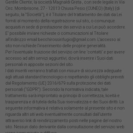
Gentile Cliente, la società Magnaldi Greta , con sede legale in Via
Circ. Mombrisone, 27 - 12013 Chiusa Pesio (CUNEO) (Italy) (di
seguito, la "Società"), è il Titolare del trattamento dei dati da Lei
forniti al momento della registrazione sul sito, o comunque
acquisiti in sede di prestazione dei servizi a cui Lei può accedere.
E' possibile inviare richieste o comunicazioni al Titolare
all'indirizzo email becchirossirifugio@gmail.com. L'accesso al
sito non richiede l'inserimento delle proprie generalità.
Per l'eventuale fruizione del servizio on line 'contatti' e per avere
accesso ad altri servizi aggiuntivi, dovrà inserire i Suoi dati
personali in apposite sezioni del sito.
I dati inseriti verranno trattati con misure di sicurezza adeguate
agli attuali standard tecnologici e rispettando gli obblighi previsti
dal Regolamento (UE) 2016/679 sulla protezione dei dati
personali ("GDPR"). Secondo la normativa indicata, tale
trattamento sarà improntato ai principi di correttezza, liceità e
trasparenza e di tutela della Sua riservatezza e dei Suoi diritti. La
seguente informativa è relativa solamente al presente sito e non
riguarda altri siti web eventualmente consultati dall'utente
attraverso link di reindirizzamento posti nelle pagine del nostro
sito. Nessun dato derivante dalla consultazione del servizio web