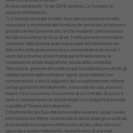
viene comunicato o diffuso.
Ai sensi dell'articolo 13 del GDPR, pertanto, Le forniamo le
seguenti informazioni:
1.La Società raccoglie e tratta i Suoi dati personali per finalità
necessarie o strumentali alla fornitura dei servizi da Lei richiesti e
prestati tramite il presente sito, anche mediante comunicazione
dei dati a società terze di cui all'art. 5 della presente informativa
(nominate dalla Società quali responsabili del trattamento dei
dati) ai fini della gestione tecnica e amministrativa dei servizi. I
vostri dati potranno essere trattati per le finalità interne di
compilazione di liste anagrafiche, tenuta della contabilità,
fatturazione, gestione del creditore per la soddisfazione di tutti gli
obblighi previsti dalle normative vigenti, scopi statistici, per
comunicazioni, e servizi aggiuntivi da Lei esplicitamente richiesti.
Le basi giuridiche del trattamento, a seconda dei casi, possono
essere il Suo consenso, l'esecuzione di un contratto di cui Lei è
parte o l'adempimento di obblighi legali cui è soggetta la Società
in qualità di Titolare del trattamento.
2.Il trattamento dei Suoi dati potrà inoltre avvenire: (a) per inviare
informazioni ed offerte commerciali di servizi analoghi a quelli da
lei acquistati in occasione dell'accesso al Sito, salvo che Lei si
opponga a questo trattamento mediante invio di una mail