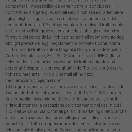
trattamento di cui al punto 1 della presente informativa
comporterà l'impossibilità, da parte nostra, di concludere il
contratto ed erogare gli eventuali servizi richiesti e di adempiere
agli obblighi di legge. In caso di rifiuto del trattamento dei dati
personali di cui all'art. 2 della presente informativa, il trattamento
sarà limitato all'integrale esecuzione degli obblighi derivanti dalla
fornitura dei servizi da Lei richiesti, nonchè all'adempimento degli
obblighi previsti da leggi, regolamenti e normativa comunitaria.
9.Il Titolare del trattamento è Magnaldi Greta, con sede legale in
Via Circ. Mombrisone, 27 - 12013 Chiusa Pesio (CUNEO) (Italy).
L'elenco degli eventuali responsabili del trattamento dei dati
personali è disponibile presso gli uffici del Titolare e può essere
richiesto mediante l'invio di una mail all'indirizzo
becchirossirifugio@gmail.com
10.In ogni momento potrà esercitare i Suoi diritti nei confronti del
Titolare del trattamento, ai sensi degli artt. 15-22 GDPR, che per
Sua comodità riassumiamo di seguito. In particolare, Lei ha il
diritto: di ottenere la cessazione del trattamento nei casi in cui i
suoi dati personali siano trattati per fini di marketing diretto, anche
in relazione a servizi identici a quelli già acquistati dalla nostra
Società (c.d. diritto di opposizione); di ottenere informazioni in
relazione alle finalità per cui i Suoi dati personali sono trattati, al