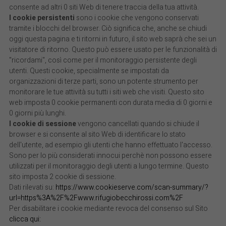
consente ad altri 0 siti Web di tenere traccia della tua attività.
I cookie persistenti
sono i cookie che vengono conservati
tramite i blocchi del browser. Ciò significa che, anche se chiudi
oggi questa pagina e ti ritorni in futuro, il sito web saprà che sei un
visitatore di ritorno. Questo può essere usato per le funzionalità di
"ricordami", così come per il monitoraggio persistente degli
utenti. Questi cookie, specialmente se impostati da
organizzazioni di terze parti, sono un potente strumento per
monitorare le tue attività su tutti i siti web che visiti. Questo sito
web imposta 0 cookie permanenti con durata media di 0 giorni e
0 giorni più lunghi.
I cookie di sessione
vengono cancellati quando si chiude il
browser e si consente al sito Web di identificare lo stato
dell'utente, ad esempio gli utenti che hanno effettuato l'accesso.
Sono per lo più considerati innocui perchè non possono essere
utilizzati per il monitoraggio degli utenti a lungo termine. Questo
sito imposta 2 cookie di sessione.
Dati rilevati su:
https://www.cookieserve.com/scan-summary/?
url=https%3A%2F%2Fwww.rifugiobecchirossi.com%2F
Per disabilitare i cookie mediante revoca del consenso sul Sito
clicca qui: