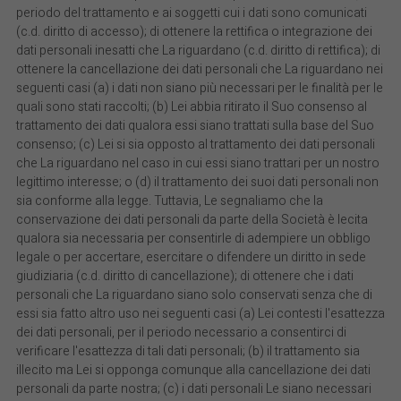
periodo del trattamento e ai soggetti cui i dati sono comunicati
(c.d. diritto di accesso); di ottenere la rettifica o integrazione dei
dati personali inesatti che La riguardano (c.d. diritto di rettifica); di
ottenere la cancellazione dei dati personali che La riguardano nei
seguenti casi (a) i dati non siano più necessari per le finalità per le
quali sono stati raccolti; (b) Lei abbia ritirato il Suo consenso al
trattamento dei dati qualora essi siano trattati sulla base del Suo
consenso; (c) Lei si sia opposto al trattamento dei dati personali
che La riguardano nel caso in cui essi siano trattari per un nostro
legittimo interesse; o (d) il trattamento dei suoi dati personali non
sia conforme alla legge. Tuttavia, Le segnaliamo che la
conservazione dei dati personali da parte della Società è lecita
qualora sia necessaria per consentirle di adempiere un obbligo
legale o per accertare, esercitare o difendere un diritto in sede
giudiziaria (c.d. diritto di cancellazione); di ottenere che i dati
personali che La riguardano siano solo conservati senza che di
essi sia fatto altro uso nei seguenti casi (a) Lei contesti l'esattezza
dei dati personali, per il periodo necessario a consentirci di
verificare l'esattezza di tali dati personali; (b) il trattamento sia
illecito ma Lei si opponga comunque alla cancellazione dei dati
personali da parte nostra; (c) i dati personali Le siano necessari