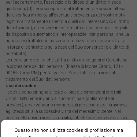
per l'accertamento, l'esercizio o la difesa di un diritto in sede
giudiziaria; (d) Lei si sia opposto al trattamento e si sia in attesa
della verifica in merito all'eventuale prevalenza dei nostri motivi
legittimi al trattamento rispetto a quelli dell'interessato (c.d. diritto
di limitazione); di ricevere in un formato di uso comune, leggibile
da dispositivo automatico e interoperabile i dati personali che La
riguardano trattati con mezzi automatizzati, se essi siano trattati
in forza di contratto o sulla base del Suo consenso (c.d. diritto di
portabilità).
Le ricordiamo inoltre che Lei ha diritto di rivolgersi al Garante per
la protezione dei dati personali (Piazza di Monte Citorio, 121 -
00186 Roma RM) per far valere i Suoi diritti in relazione al
trattamento dei Suoi dati personali.
Uso dei cookie
I cookie sono stringhe di testo di piccole dimensioni che i siti
visitati dall'utente inviano al suo terminale (solitamente al
browser), dove vengono memorizzati per essere poi ritrasmessi
agli stessi siti alla successiva visita del medesimo utente. Nel
corso della navigazione su un sito, l'utente può ricevere sul suo
terminale anche cookie che vengono inviati da siti o da web
Questo sito non utilizza cookies di profilazione ma
server diversi (c.d. "terze parti"), sui quali possono risiedere alcuni