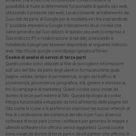
browser, ma si noti che ciò potrebbe compromettere la
possibilità di fruire di determinate funzionalità di questo sito web.
Utilizzando il presente sito web, Lei acconsente al trattamento dei
Suoi dati da parte di Google per le modalità ed i fini sopraindicati.
E' possibile impedire a Google il rilevamento di un cookie che
viene generato dal Suo utilizzo di questo sito web (compreso il
Suo indirizzo IP) e l'elaborazione di tali dati, scaricando e
installando il plugin per browser disponibile al seguente indirizzo
web: http://tools.google.com/dlpage/gaoptout?hl=en
Cookie di analisi di servizi di terze parti
Questi cookie sono utilizzati al fine di raccogliere informazioni
sull' uso del Sito da parte degli utenti in forma anonima quali:
pagine visitate, tempo di permanenza, origini del traffico di
provenienza, provenienza geografica, età, genere e interessi ai
fini di campagne di marketing. Questi cookie sono inviati da
domini di terze parti esterni al Sito. Questa tipologia di cookie
integra funzionalità sviluppate da terzi all'interno delle pagine del
Sito come le icone e le preferenze espresse nei social network al
fine di condivisione dei contenuti del sito o per l'uso di servizi
software di terze parti (come i software per generare le mappe e
ulteriori software che offrono servizi aggiuntivi). Questi cookie
sono inviati da domini di terze parti e da siti partner che offrono le