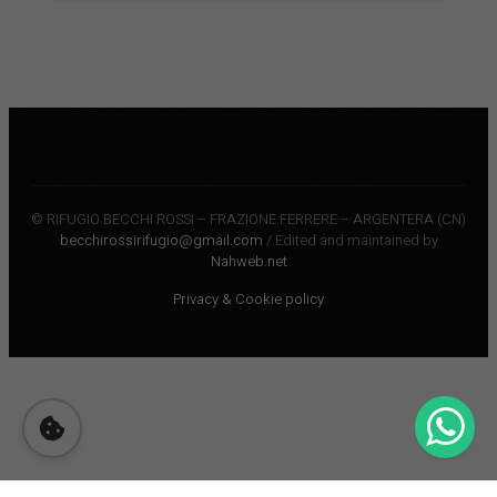
© RIFUGIO BECCHI ROSSI – FRAZIONE FERRERE – ARGENTERA (CN)
becchirossirifugio@gmail.com
/ Edited and maintained by
Nahweb.net
Privacy & Cookie policy