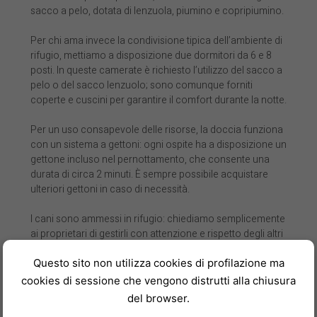
sacco a pelo, dotata di lenzuola, piumino e copripiumino.
Per chi ama invece la condivisione tipica dell’ambiente di
rifugio, mettiamo a disposizione due dormitori da 6 e 8
posti. In queste camerate è richiesto l’utilizzo del sacco a
pelo o del sacco lenzuolo; sono comunque forniti
coperte e cuscini per garantire il comfort durante la notte.
Per un uso consapevole delle risorse, la doccia funziona
con un sistema a gettoni: ogni ospite ha a disposizione un
gettone incluso nel pernottamento, che consente una
durata di circa 2 minuti. È sempre possibile acquistare
ulteriori gettoni in caso di necessità.
I cani sono ammessi in rifugio: chiediamo semplicemente
ai proprietari di gestirli con attenzione e rispetto degli altri
ospiti e degli spazi comuni.
Questo sito non utilizza cookies di profilazione ma
Il rifugio è aperto indicativamente da giugno fino a fine
cookies di sessione che vengono distrutti alla chiusura
settembre, mentre nei weekend di ottobre restiamo
del browser.
operativi compatibilmente con le condizioni meteo, che